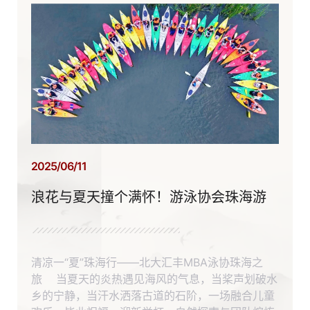
2025/06/11
浪花与夏天撞个满怀！游泳协会珠海游
清凉一“夏”珠海行——北大汇丰MBA泳协珠海之
旅 当夏天的炎热遇见海风的气息，当桨声划破水
乡的宁静，当汗水洒落古道的石阶，一场融合儿童