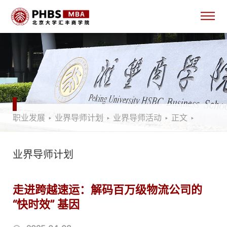
职业发展
‣
业界导师计划
‣
业界导师活动
‣
正文
‣
业界导师计划
走进跨越速运：解码百万级物流公司的
“快时效” 基因