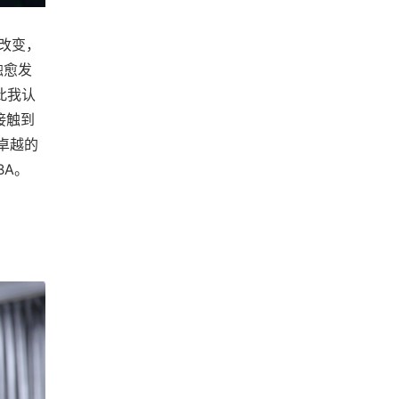
改变，
触愈发
此我认
接触到
卓越的
BA。