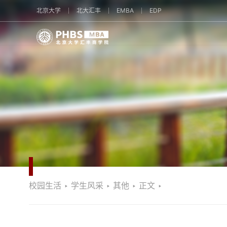
北京大学
北大汇丰
EMBA
EDP
校园生活
‣
学生风采
‣
其他
‣
正文
‣