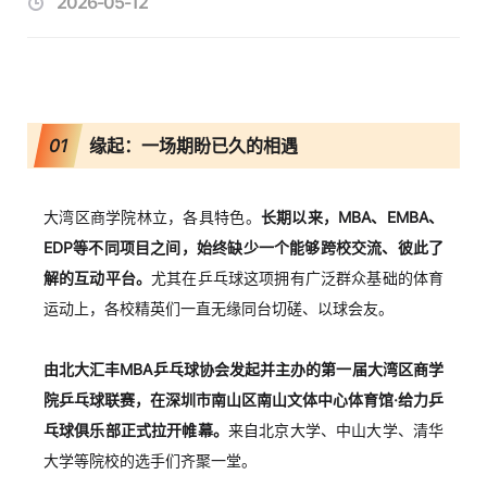
2026-05-12
01
缘起：一场期盼已久的相遇
大湾区商学院林立，各具特色。
长期以来，MBA、EMBA、
EDP
等不同项目之间，始终缺少一个能够跨校交流、彼此了
解的互动平台。
尤其在乒乓球这项拥有广泛群众基础的体育
运动上，各校精英们一直无缘同台切磋、以球会友。
由北大汇丰MBA乒乓球协会发起并主办的第一届大湾区商学
院乒乓球联赛，在深圳市南山区南山文体中心体育馆·给力乒
乓球俱乐部正式拉开帷幕。
来自北京大学、中山大学、清华
大学等院校的选手们齐聚一堂。