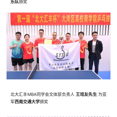
乐队
颁奖
北大汇丰MBA同学会文体部负责人
王培友先生
为亚
军
西南交通大学
颁奖