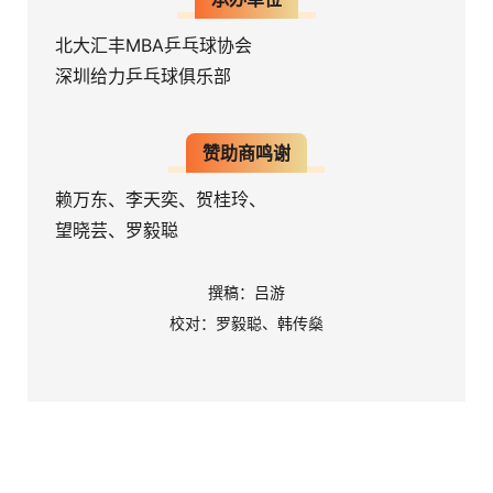
北大汇丰MBA乒乓球协会
深圳给力乒乓球俱乐部
赞助商鸣谢
赖万东、李天奕、贺桂玲、
望晓芸、罗毅聪
撰稿：吕游
校对：罗毅聪、韩传燊