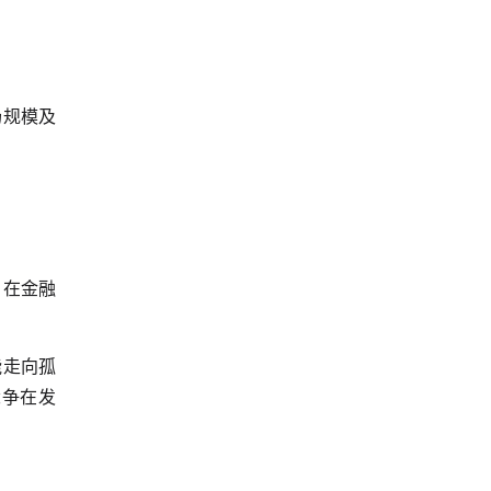
。
场规模及
。
，在金融
能走向孤
竞争在发