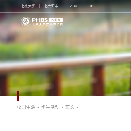
北京大学
北大汇丰
EMBA
EDP
校园生活
‣
学生活动
‣
正文
‣