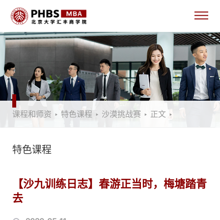
课程和师资
‣
特色课程
‣
沙漠挑战赛
‣
正文
‣
特色课程
【沙九训练日志】春游正当时，梅塘踏青
去