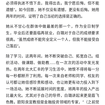
必须得执迷不悟下去，我得出去。我宁愿后悔，但不能
遗憾”。如今回首，她不仅没有遗憾，更没有后悔。她用
两年的时间，证明了自己当初的选择是正确的。
她从不甘心在群体中做最差的那一个，作为全日制学
生，毕业后还要面临再就业，白璐对于自己的成绩要求
很高。“虽然成绩不能完全定义一个人，但我不能接受自
己落后”。
除了学习，这两年间，她不断突破自己、拓宽自己。组
织活动、做课题、做助教……在一次次的活动中发光发
热。在两年北大汇丰的学习生活中，她恨不得将每一分
每一秒都掰开了利用。每一次来自老师和同学、校友的
认可都让她倍感珍贵和感动，也让她更有动力投入到下
一场活动。她不断延展时间的宽度，将两年的投入产出
比最大化。尤其对于自己的导师，白璐讲起来更是眉飞
色舞。欧阳良宜教授是金融投资领域的专家，“（之前觉