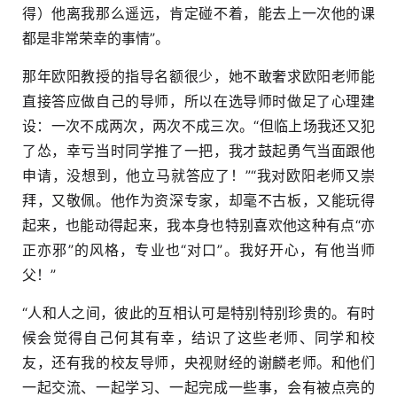
得）他离我那么遥远，肯定碰不着，能去上一次他的课
都是非常荣幸的事情”。
那年欧阳教授的指导名额很少，她不敢奢求欧阳老师能
直接答应做自己的导师，所以在选导师时做足了心理建
设：一次不成两次，两次不成三次。“但临上场我还又犯
了怂，幸亏当时同学推了一把，我才鼓起勇气当面跟他
申请，没想到，他立马就答应了！”“我对欧阳老师又崇
拜，又敬佩。他作为资深专家，却毫不古板，又能玩得
起来，也能动得起来，我本身也特别喜欢他这种有点“亦
正亦邪”的风格，专业也“对口”。我好开心，有他当师
父！”
“人和人之间，彼此的互相认可是特别特别珍贵的。有时
候会觉得自己何其有幸，结识了这些老师、同学和校
友，还有我的校友导师，央视财经的谢麟老师。和他们
一起交流、一起学习、一起完成一些事，会有被点亮的