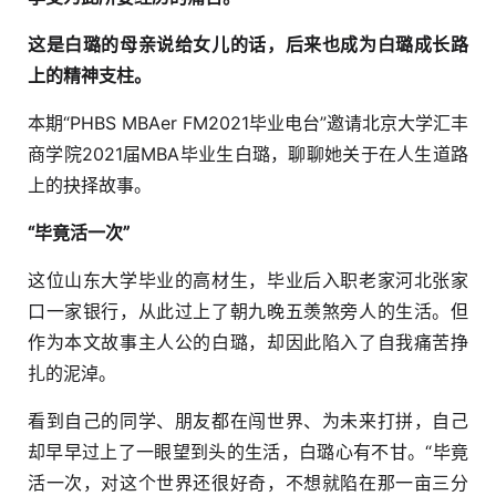
这是白璐的母亲说给女儿的话，后来也成为白璐成长路
上的精神支柱。
本期“PHBS MBAer FM2021毕业电台”邀请北京大学汇丰
商学院2021届MBA毕业生白璐，聊聊她关于在人生道路
上的抉择故事。
“毕竟活一次”
这位山东大学毕业的高材生，毕业后入职老家河北张家
口一家银行，从此过上了朝九晚五羡煞旁人的生活。但
作为本文故事主人公的白璐，却因此陷入了自我痛苦挣
扎的泥淖。
看到自己的同学、朋友都在闯世界、为未来打拼，自己
却早早过上了一眼望到头的生活，白璐心有不甘。“毕竟
活一次，对这个世界还很好奇，不想就陷在那一亩三分