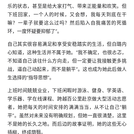
乐的状态，甚至是给大家打气、带来正能量和欢笑。但
下班回家，一个人的时候，又会想，我每天到底在干
嘛？一辈子就要这么过吗？然后陷入自我痛苦的死循
环，一度怀疑要抑郁了”。
自己其实很容易满足和享受安稳踏实的生活，但白璐内
心知道，这种生活并不属于她。“我不确定，也很忐忑，
不知道自己该往什么方向走，但一定要让我接触更多挑
战，逼自己动起来，而不是躺平”。这也成为她此后做人
生选择的“指导思想”。
上班时间兢兢业业，下班闲暇时游泳、健身、学英语、
学乐器、学在线课程、跨越百公里赴京做大型活动志愿
者，她把每天的时间安排的满满当当，从不让自己“躺
平”。虽然对未来没有明确规划，但她一直很清楚，这里
不是她的长久之地。而后边的故事证明，她的这些无心
插柳，终成荫翳。