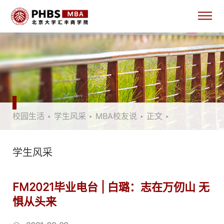
校园生活
‣
学生风采
‣
MBA校友说
‣
正文
‣
学生风采
FM2021毕业电台 | 白璐：志在万仞山 无
惧从头来